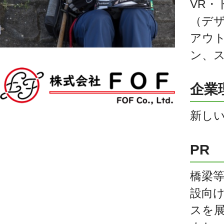
VR・
（デ
アウ
ン、
企業
新し
PR
橋梁
設向け
スを