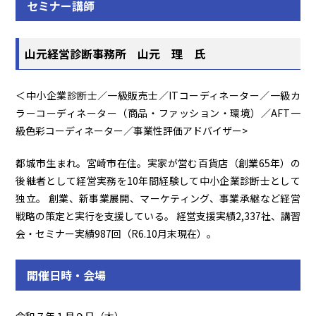
セミナー講師
山元経営診断事務所 山元 理 氏
＜中小企業診断士／一級販売士／ITコーディネーター／一級カ
ラーコーディネーター（商品・ファッション・環境）／AFT一
級色彩コーディネーター／事業性評価アドバイザー>
都城市生まれ。宮崎市在住。実家が営む百貨店（創業65年）の
後継者として経営実務を10年間経験して中小企業診断士として
独立。 創業、新事業展開、マーケティング、事業承継など経営
戦略の策定と実行を支援している。 経営支援実績2,337社、講習
会・セミナー実績987回（R6.10月末現在）。
開催日時・会場