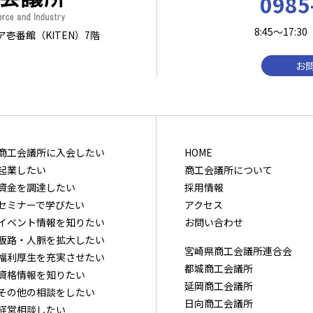
0985
8:45～17
ア壱番館（KITEN）7階
お
商⼯会議所に⼊会したい
HOME
起業したい
商工会議所について
資⾦を調達したい
採用情報
セミナーで学びたい
アクセス
イベント情報を知りたい
お問い合わせ
販路・⼈脈を拡⼤したい
宮崎県商工会議所連合会
福利厚⽣を充実させたい
都城商工会議所
資格情報を知りたい
延岡商工会議所
その他の相談をしたい
日向商工会議所
経営相談したい