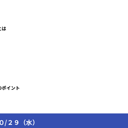
とは
のポイント
嫁対策
０/２９（水）