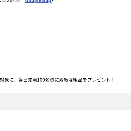
太陽の広場（
GoogleMap
）
対象に、各日先着100名様に素敵な粗品をプレゼント！