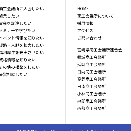
商⼯会議所に⼊会したい
HOME
起業したい
商工会議所について
資⾦を調達したい
採用情報
セミナーで学びたい
アクセス
イベント情報を知りたい
お問い合わせ
販路・⼈脈を拡⼤したい
宮崎県商工会議所連合会
福利厚⽣を充実させたい
都城商工会議所
資格情報を知りたい
延岡商工会議所
その他の相談をしたい
日向商工会議所
経営相談したい
高鍋商工会議所
日南商工会議所
小林商工会議所
串間商工会議所
西都商工会議所