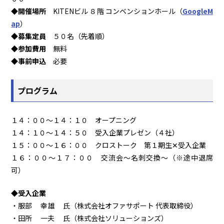
◆開催場所
KITENビル ８階 コンベンションホール（
GoogleM
ap
）
◆募集定員
５０名（先着順）
◆参加費用
無料
◆事前申込
必要
プログラム
１４：００～１４：１０ オープニング
１４：１０～１４：５０ 受入企業プレゼン（４社）
１５：００～１６：００ クロストーク 第１期生✕受入企業
１６：００～１７：００ 交流会～名刺交換～（※途中退席
可）
◆受入企業
・服部 幸雄 氏（株式会社オファサポート 代表取締役）
・田所 一夫 氏（株式会社ソリューションズ）