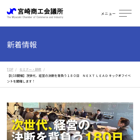
メニュー
新着情報
TOP
セミナー・研修
【8/18開催】次世代、経営の決断を背負う１８０日 ＮＥＸＴ ＬＥＡＤ キックオフイベ
ントを開催します！