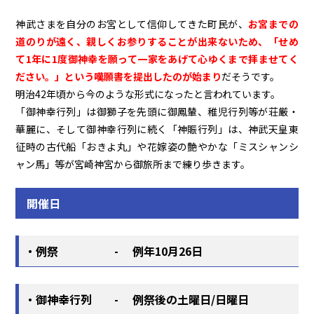
神武さまを自分のお宮として信仰してきた町民が、
お宮までの
道のりが遠く、親しくお参りすることが出来ないため、「せめ
て1年に1度御神幸を願って一家をあげて心ゆくまで拝ませてく
ださい。」という嘆願書を提出したのが始まり
だそうです。
明治42年頃から今のような形式になったと言われています。
「御神幸行列」は御獅子を先頭に御鳳輦、稚児行列等が荘厳・
華麗に、そして御神幸行列に続く「神賑行列」は、神武天皇東
征時の古代船「おきよ丸」や花嫁姿の艶やかな「ミスシャンシ
ャン馬」等が宮崎神宮から御旅所まで練り歩きます。
開催日
・例祭 - 例年10月26日
・御神幸行列 - 例祭後の土曜日/日曜日