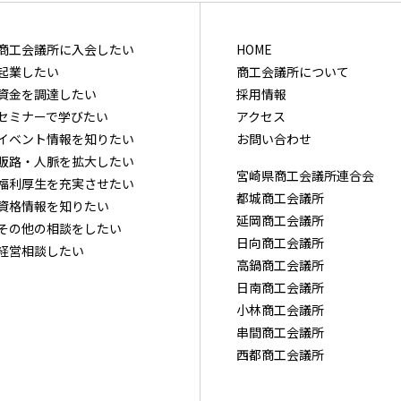
商⼯会議所に⼊会したい
HOME
起業したい
商工会議所について
資⾦を調達したい
採用情報
セミナーで学びたい
アクセス
イベント情報を知りたい
お問い合わせ
販路・⼈脈を拡⼤したい
宮崎県商工会議所連合会
福利厚⽣を充実させたい
都城商工会議所
資格情報を知りたい
延岡商工会議所
その他の相談をしたい
日向商工会議所
経営相談したい
高鍋商工会議所
日南商工会議所
小林商工会議所
串間商工会議所
西都商工会議所