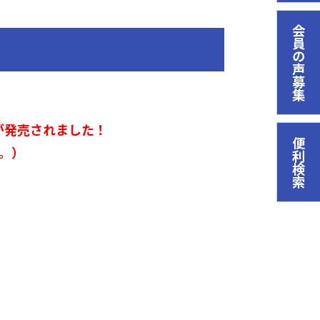
会員の声募集
』が発売されました！
便利検索
。）