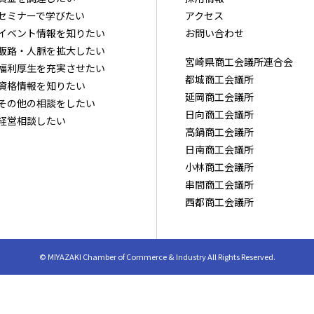
セミナーで学びたい
アクセス
イベント情報を知りたい
お問い合わせ
販路・⼈脈を拡⼤したい
宮崎県商工会議所連合会
福利厚⽣を充実させたい
都城商工会議所
資格情報を知りたい
延岡商工会議所
その他の相談をしたい
日向商工会議所
経営相談したい
高鍋商工会議所
日南商工会議所
小林商工会議所
串間商工会議所
西都商工会議所
© MIYAZAKI Chamber of Commerce & Industry All Rights Reserved.