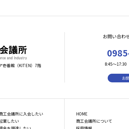
お問い合わ
0985
8:45～17
ア壱番館（KITEN）7階
お
商⼯会議所に⼊会したい
HOME
起業したい
商工会議所について
資⾦を調達したい
採用情報