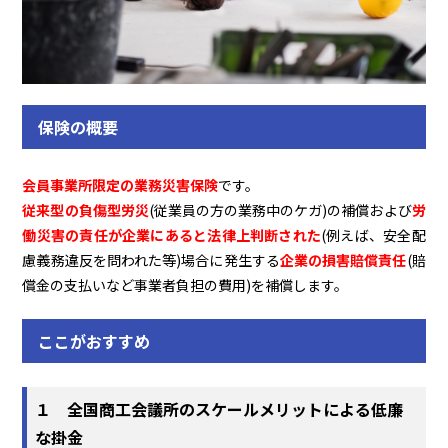
保険の概要
会員事業所限定の業務災害保険
です。
従来型の負傷型労災
(従業員の方の業務中のケガ)の補償および
労
働災害の責任が企業にあると法律上判断された
(例えば、安全配
慮義務違反を問われた等)場合に発生する
企業の損害賠償責任
(賠
償金の支払いなど事業者負担の費用)を補償します。
ここがおすすめ
１ 全国商工会議所のスケールメリットによる低廉
な掛金