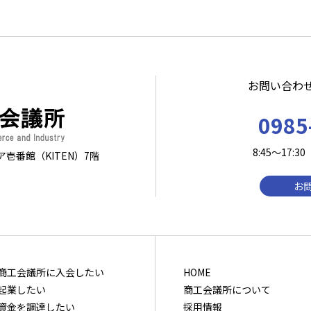
お問い合わ
0985
8:45～17
ア壱番館（KITEN）7階
お
商⼯会議所に⼊会したい
HOME
起業したい
商工会議所について
資⾦を調達したい
採用情報