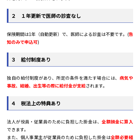
２ １年更新で医師の診査なし
保険期間は1年（自動更新）で、医師による診査は不要です。(
告
知のみで申込可
)
３ 給付制度あり
独自の給付制度があり、所定の条件を満たす場合には、
病気や
事故、結婚、出生等の際に給付金が支給
されます。
４ 税法上の特典あり
法人が役員・従業員のために負担した掛金は、
全額損金に算入
できます。
また、個人事業主が従業員のために負担した掛金は
全額必要経