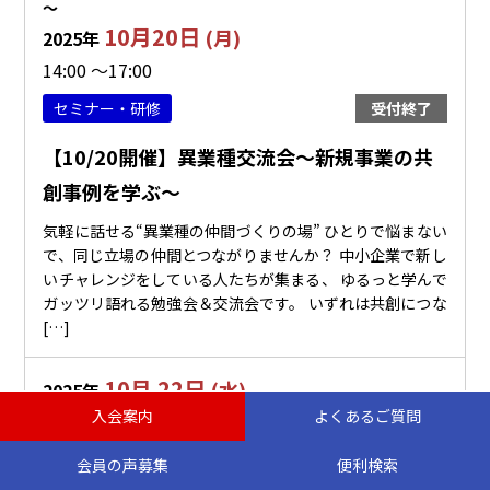
〜
10月20日
(月)
2025年
14:00 ～17:00
セミナー・研修
受付終了
【10/20開催】異業種交流会～新規事業の共
創事例を学ぶ～
気軽に話せる“異業種の仲間づくりの場” ひとりで悩まない
で、同じ立場の仲間とつながりませんか？ 中小企業で新し
いチャレンジをしている人たちが集まる、 ゆるっと学んで
ガッツリ語れる勉強会＆交流会です。 いずれは共創につな
[…]
10月 22日
(水)
2025年
入会案内
よくあるご質問
〜
10月22日
(水)
2025年
会員の声募集
便利検索
14:00 ～16:00