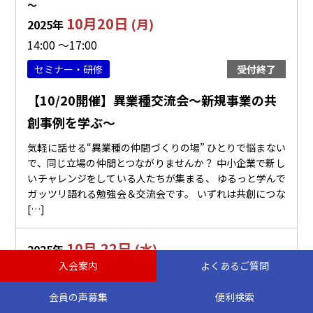
〜
10月20日
(月)
2025年
14:00 ～17:00
セミナー・研修
受付終了
【10/20開催】異業種交流会～新規事業の共
創事例を学ぶ～
気軽に話せる“異業種の仲間づくりの場” ひとりで悩まない
で、同じ立場の仲間とつながりませんか？ 中小企業で新し
いチャレンジをしている人たちが集まる、 ゆるっと学んで
ガッツリ語れる勉強会＆交流会です。 いずれは共創につな
[…]
10月 22日
(水)
2025年
入会案内
よくあるご質問
〜
10月22日
(水)
2025年
会員の声募集
便利検索
14:00 ～16:00